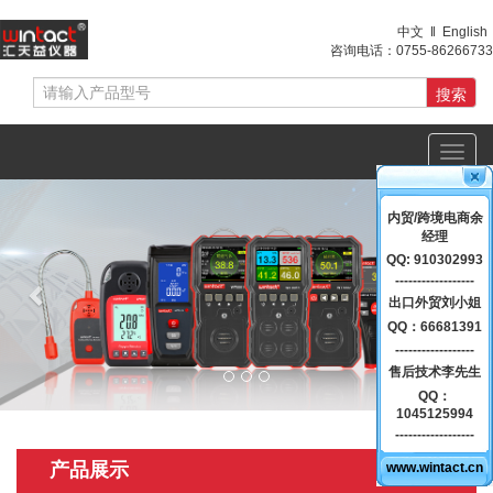
中文
‖
English
咨询电话：
0755-86266733
Toggl
navig
Previous
Nex
内贸/跨境电商余
经理
QQ: 910302993
------------------
出口外贸刘小姐
QQ：66681391
------------------
售后技术李先生
QQ：
1045125994
------------------
产品展示
www.wintact.cn